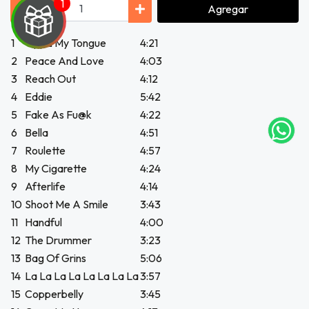
Agregar
1
Tippa My Tongue
4:21
UEGA
2
Peace And Love
4:03
Y
3
Reach Out
4:12
4
Eddie
5:42
NA!
5
Fake As
Fu@k
4:22
6
Bella
4:51
tu correo
icipa.
7
Roulette
4:57
usivo
8
My Cigarette
4:24
as web
9
Afterlife
4:14
$20.000
10
Shoot Me A Smile
3:43
11
Handful
4:00
JUGAR
12
The Drummer
3:23
fined
13
Bag Of Grins
5:06
14
La La La La La La La La
3:57
15
Copperbelly
3:45