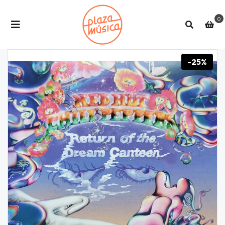
0
-25%