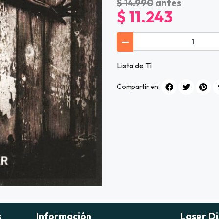
$ 14.990
antes
$ 11.243
Lista de Tí
Compartir en:
s
Información
Laser Di