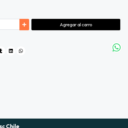
Agregar
al carro
sc Chile