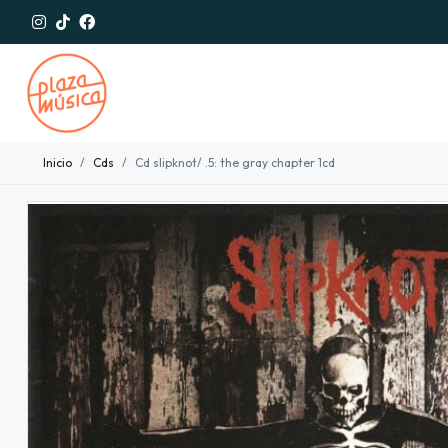
Inicio
Cds
Cd slipknot/ .5: the gray chapter 1cd