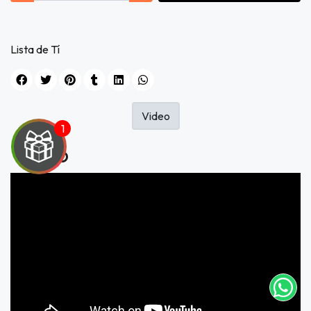
Lista de Tí
Video
Video
UEGA
Y
NA!
tu correo
icipa.