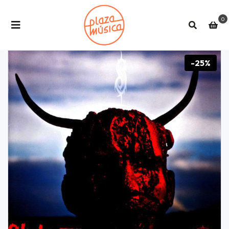
0
-25%