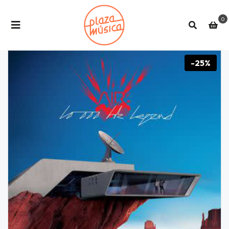
0
-25%