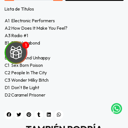
Lista de Títulos
A1
Electronic Performers
A2
How Does It Make You Feel?
A3
Radio #1
B1
The Vagabond
B2
Radian
B3
Lucky And Unhappy
C1
Sex Born Poison
C2
People In The City
UEGA
C3
Wonder Milky Bitch
Y
D1
Don't Be Light
D2
Caramel Prisoner
NA!
tu correo
icipa.
usivo
as web