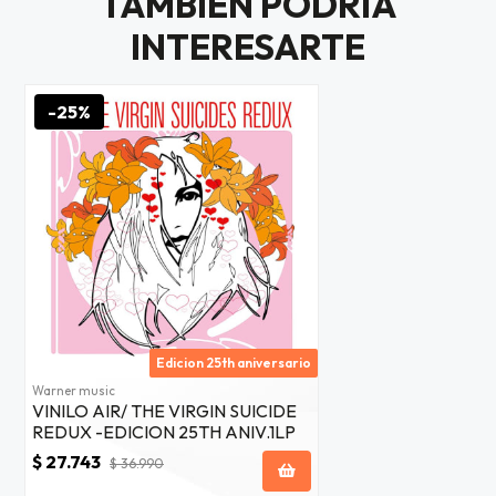
TAMBIÉN PODRÍA
$20.000
INTERESARTE
JUGAR
-25%
fined
Edicion 25th aniversario
Warner music
VINILO AIR/ THE VIRGIN SUICIDE
REDUX -EDICION 25TH ANIV.1LP
$ 27.743
$ 36.990