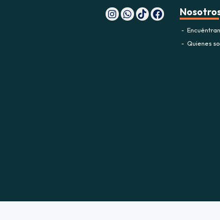
Nosotro
Encuéntran
Quienes s