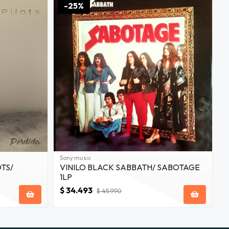
-25%
Sony music
S
OTS/
VINILO BLACK SABBATH/ SABOTAGE
V
1LP
$ 34.493
$
$ 45.990