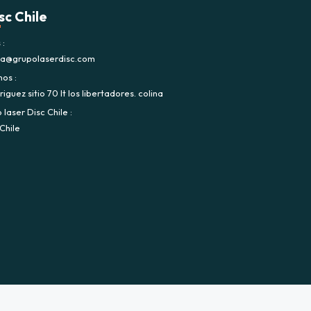
sc Chile
s
ca@grupolaserdisc.com
nos
iguez sitio 70 lt los libertadores. colina
laser Disc Chile
Chile