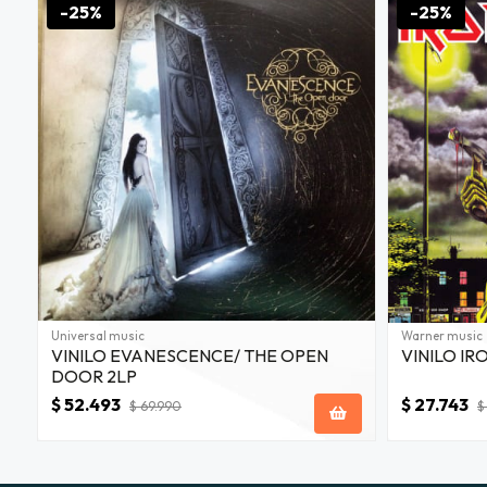
-25%
-25%
Universal music
Warner music
VINILO EVANESCENCE/ THE OPEN
VINILO IR
DOOR 2LP
$ 52.493
$ 27.743
$ 69.990
$