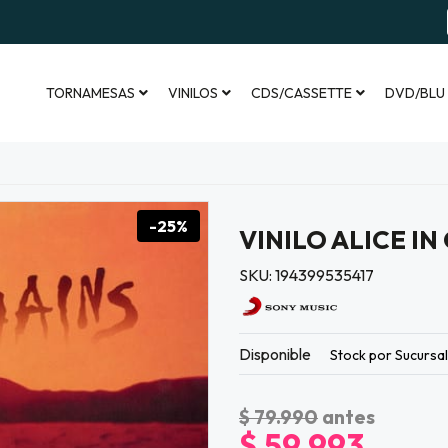
TORNAMESAS
VINILOS
CDS/CASSETTE
DVD/BLU
-25%
VINILO ALICE IN
SKU: 194399535417
Disponible
Stock por Sucursa
$ 79.990
antes
$ 59.993