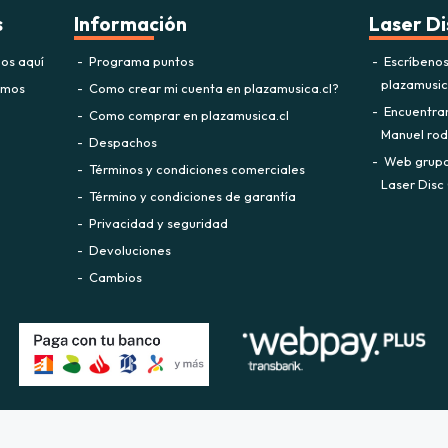
s
Información
Laser Di
os aquí
Programa puntos
Escríbeno
plazamusi
omos
Como crear mi cuenta en plazamusica.cl?
Encuentra
Como comprar en plazamusica.cl
Manuel rodr
Despachos
Web grupo 
Términos y condiciones comerciales
Laser Disc 
Término y condiciones de garantía
Privacidad y seguridad
Devoluciones
Cambios
Plaza Musica © 2026
Creado por
Bsale