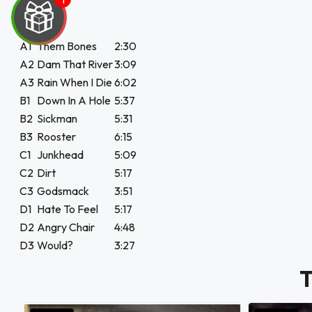
UEGA
A1
Them Bones
2:30
A2
Dam That River
3:09
Y
A3
Rain When I Die
6:02
NA!
B1
Down In A Hole
5:37
B2
Sickman
5:31
B3
Rooster
6:15
u correo y
C1
Junkhead
5:09
 Exclusivo
C2
Dirt
5:17
web sobre
C3
Godsmack
3:51
.000
D1
Hate To Feel
5:17
D2
Angry Chair
4:48
JUGAR
D3
Would?
3:27
fined