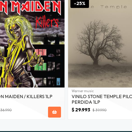
-25%
Warner music
ON MAIDEN / KILLERS 1LP
VINILO STONE TEMPLE PIL
PERDIDA 1LP
$ 29.993
 36.990
$ 39.990