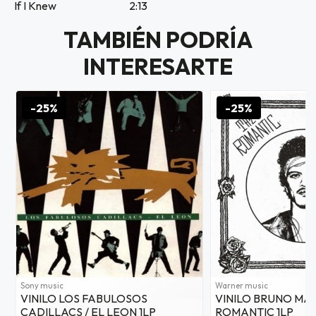
If I Knew
2:13
as web
$20.000
TAMBIÉN PODRÍA
INTERESARTE
JUGAR
fined
-25%
-25%
Sony music
Warner music
VINILO LOS FABULOSOS
VINILO BRUNO MAR
CADILLACS / EL LEON 1LP
ROMANTIC 1LP