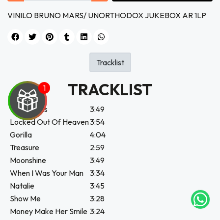
VINILO BRUNO MARS/ UNORTHODOX JUKEBOX AR 1LP
Tracklist
TRACKLIST
Young Girls
3:49
Locked Out Of Heaven
3:54
Gorilla
4:04
UEGA
Treasure
2:59
Moonshine
3:49
Y
When I Was Your Man
3:34
NA!
Natalie
3:45
Show Me
3:28
tu correo
Money Make Her Smile
3:24
icipa.
usivo