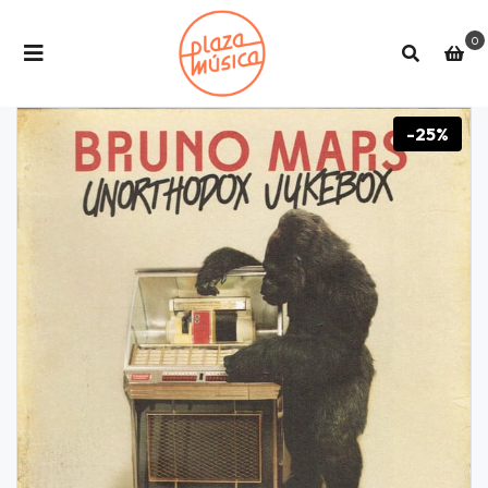
0
-25%