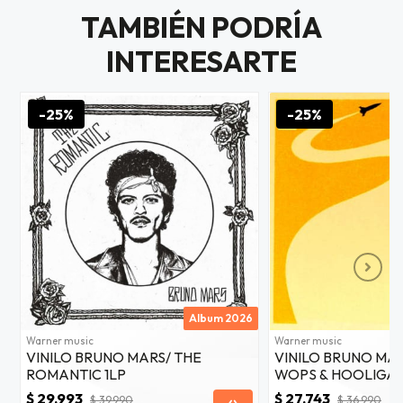
as web
TAMBIÉN PODRÍA
$20.000
INTERESARTE
JUGAR
fined
-25%
-25%
Album 2026
Warner music
Warner music
VINILO BRUNO MARS/ THE
VINILO BRUNO MAR
ROMANTIC 1LP
WOPS & HOOLIGAN
$ 29.993
$ 27.743
$ 39.990
$ 36.990