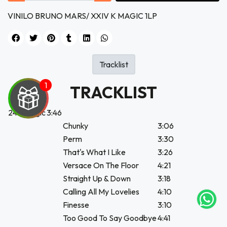
VINILO BRUNO MARS/ XXIV K MAGIC 1LP
Tracklist
TRACKLIST
24K Magic
3:46
Chunky
3:06
Perm
3:30
UEGA
That's What I Like
3:26
Y
Versace On The Floor
4:21
NA!
Straight Up & Down
3:18
Calling All My Lovelies
4:10
tu correo
Finesse
3:10
icipa.
Too Good To Say Goodbye
4:41
usivo