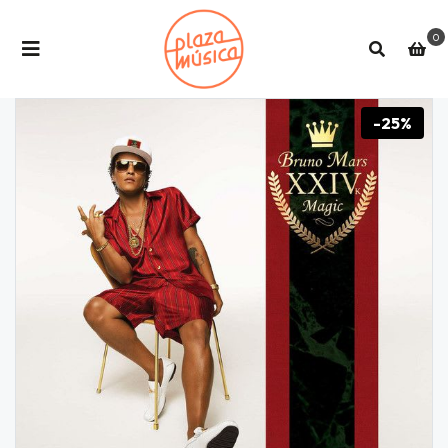
0
-25%