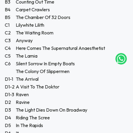
B3
Counting Out Time
B4
Carpet Crawlers
B5
The Chamber Of 32 Doors
UEGA
C1
Lilywhite Lilith
C2
The Waiting Room
Y
C3
Anyway
NA!
C4
Here Comes The Supernatural Anaesthetist
C5
The Lamia
tu correo
C6
Silent Sorrow In Empty Boats
icipa.
The Colony Of Slippermen
usivo
as web
D1-1
The Arrival
$20.000
D1-2
A Visit To The Doktor
D1-3
Raven
JUGAR
D2
Ravine
D3
The Light Dies Down On Broadway
fined
D4
Riding The Scree
D5
In The Rapids