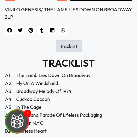
VINILO GENESIS/ THE LAMB LIES DOWN ON BROADWAY
2LP
Tracklist
TRACKLIST
A1
The Lamb Lies Down On Broadway
A2
Fly On A Windshield
A3
Broadway Melody Of 1974
A4
Cuckoo Cocoon
A5
In The Cage
A6
The Grand Parade Of Lifeless Packaging
B1
Back In N.Y.C.
B2
Hairless Heart