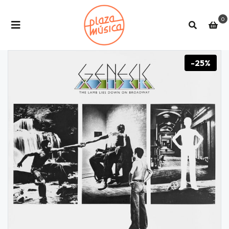
0
-25%