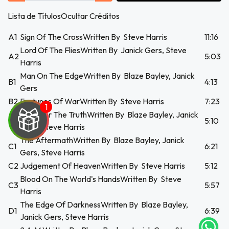
Lista de TítulosOcultar Créditos
A1
Sign Of The CrossWritten By Steve Harris
11:16
Lord Of The FliesWritten By Janick Gers, Steve
A2
5:03
Harris
Man On The EdgeWritten By Blaze Bayley, Janick
B1
4:13
Gers
B2
Fortunes Of WarWritten By Steve Harris
7:23
Look For The TruthWritten By Blaze Bayley, Janick
B3
5:10
Gers, Steve Harris
The AftermathWritten By Blaze Bayley, Janick
C1
6:21
Gers, Steve Harris
C2
Judgement Of HeavenWritten By Steve Harris
5:12
UEGA
Blood On The World's HandsWritten By Steve
C3
5:57
Y
Harris
The Edge Of DarknessWritten By Blaze Bayley,
NA!
D1
6:39
Janick Gers, Steve Harris
tu correo