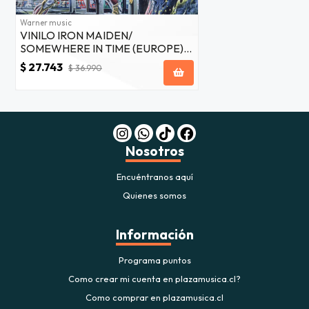
Warner music
VINILO IRON MAIDEN/
SOMEWHERE IN TIME (EUROPE)
1LP
$ 27.743
$ 36.990
Nosotros
Encuéntranos aquí
Quienes somos
Información
Programa puntos
Como crear mi cuenta en plazamusica.cl?
Como comprar en plazamusica.cl