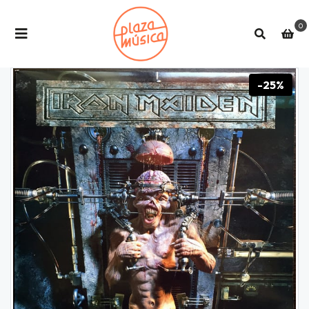
0
-25%