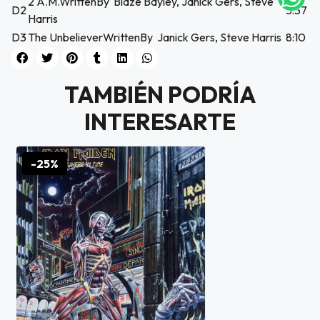
2 A.M.WrittenBy Blaze Bayley, Janick Gers, Steve
D2
5:37
icipa.
Harris
usivo
D3
The UnbelieverWrittenBy Janick Gers, Steve Harris
8:10
as web
$20.000
TAMBIÉN PODRÍA
JUGAR
INTERESARTE
fined
-25%