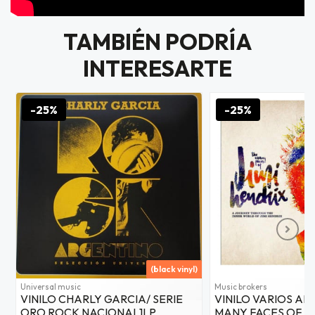
TAMBIÉN PODRÍA
INTERESARTE
-25%
-25%
(black vinyl)
Y
Universal music
Music brokers
VINILO CHARLY GARCIA/ SERIE
VINILO VARIOS ART
ORO ROCK NACIONAL1LP
MANY FACES OF JI