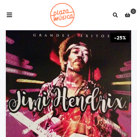
0
-25%