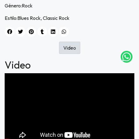
Género:Rock
Estilo:Blues Rock, Classic Rock
UEGA
Y
NA!
Video
tu correo
Video
icipa.
usivo
as web
$20.000
JUGAR
fined