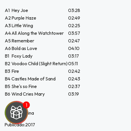
A1
Hey Joe
03:28
A2
Purple Haze
02:49
A3
Little Wing
02:25
A4
All Along the Watchtower
03:57
A5
Remember
02:47
A6
Bold as Love
04:10
B1
Foxy Lady
03:17
B2
Voodoo Child (Slight Return)
05:11
B3
Fire
02:42
B4
Castles Made of Sand
02:43
B5
She's so Fine
02:37
B6
Wind Cries Mary
03:19
País:Argentina
Publicado:2017