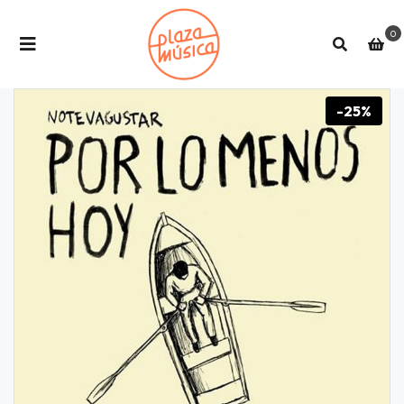
0
-25%