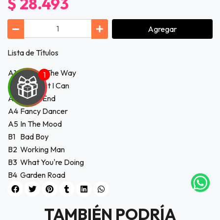
$ 28.493
Agregar
Lista de Títulos
A1
Finding The Way
A2
The Best I Can
A3
In The End
A4
Fancy Dancer
A5
In The Mood
UEGA
B1
Bad Boy
Y
B2
Working Man
B3
What You're Doing
NA!
B4
Garden Road
tu correo
icipa.
usivo
TAMBIÉN PODRÍA
as web