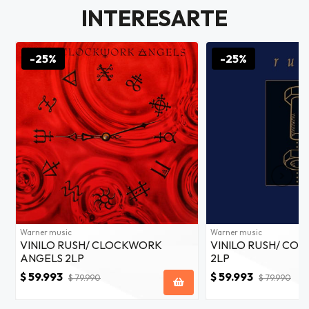
$20.000
INTERESARTE
JUGAR
-25%
-25%
fined
Warner music
Warner music
VINILO RUSH/ CLOCKWORK
VINILO RUSH/ CO
ANGELS 2LP
2LP
$ 59.993
$ 59.993
$ 79.990
$ 79.990