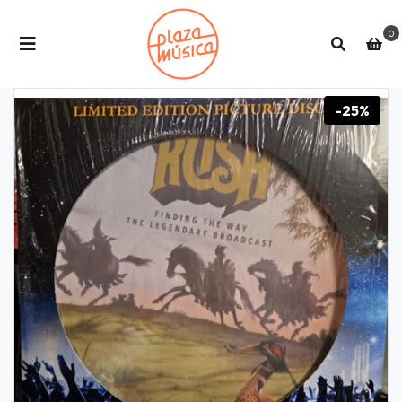
0
-25%