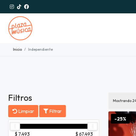
Inicio
Independiente
Filtros
Mostrando
2
Limpiar
Filtrar
-25%
$ 7.493
$ 67.493