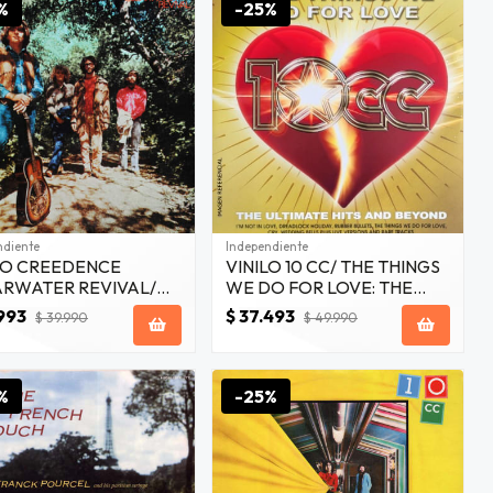
%
-25%
ndiente
Independiente
LO CREEDENCE
VINILO 10 CC/ THE THINGS
RWATER REVIVAL/
WE DO FOR LOVE: THE
N RIVER 1LP
ULTIMATE HITS & BEYOND
.993
$ 37.493
$ 39.990
$ 49.990
2LP
%
-25%