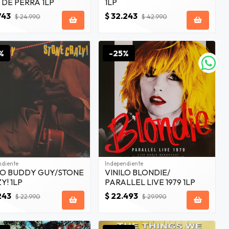
 DE PERRA 1LP
1LP
743
$ 32.243
$ 24.990
$ 42.990
%
-25%
ndiente
Independiente
LO BUDDY GUY/STONE
VINILO BLONDIE/
Y! 1LP
PARALLEL LIVE 1979 1LP
243
$ 22.493
$ 22.990
$ 29.990