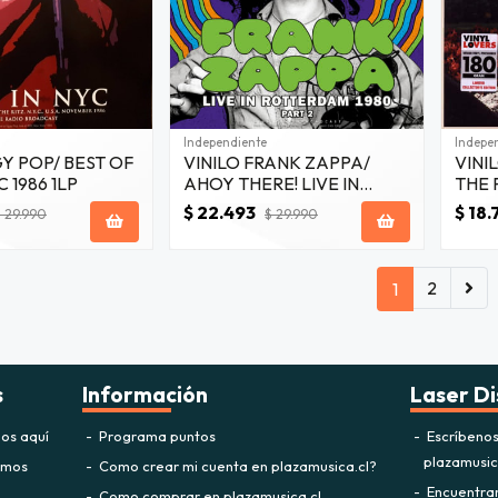
Independiente
Indepe
GY POP/ BEST OF
VINILO FRANK ZAPPA/
VINI
C 1986 1LP
AHOY THERE! LIVE IN
THE 
ROTTERDAM VOL.2 1LP
$ 22.493
$ 18.
 29.990
$ 29.990
2
1
s
Información
Laser Di
os aquí
Programa puntos
Escríbeno
plazamusi
omos
Como crear mi cuenta en plazamusica.cl?
Encuentra
Como comprar en plazamusica.cl