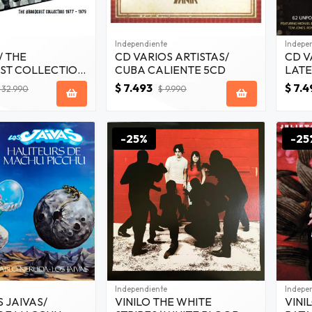
Independiente
Indepe
/ THE
CD VARIOS ARTISTAS/
CD V
ST COLLECTION
CUBA CALIENTE 5CD
LATE
9 4CD
CRO
$ 7.493
$ 7.4
 32.990
$ 9.990
-25%
-25
Independiente
Indepe
S JAIVAS/
VINILO THE WHITE
VINI