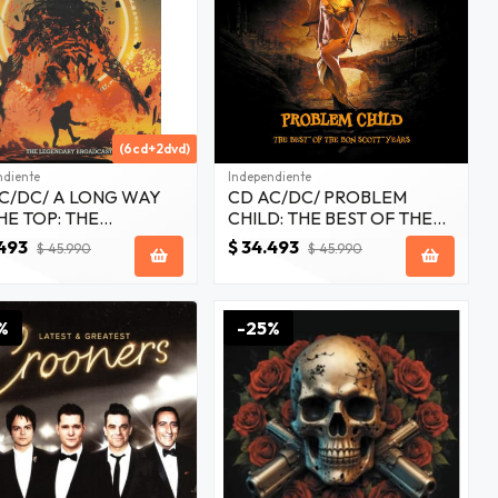
(6cd+2dvd)
ndiente
Independiente
C/DC/ A LONG WAY
CD AC/DC/ PROBLEM
HE TOP: THE
CHILD: THE BEST OF THE
CERT ANTHOLOGY
BON SCOTT YEARS 8CD
.493
$ 34.493
$ 45.990
$ 45.990
-1996 8CD
%
-25%