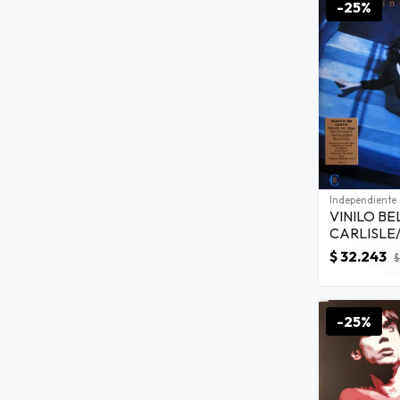
-25%
Independiente
VINILO BE
CARLISLE/ HEAVEN O
EARTH (C
$ 32.243
$
1LP
-25%