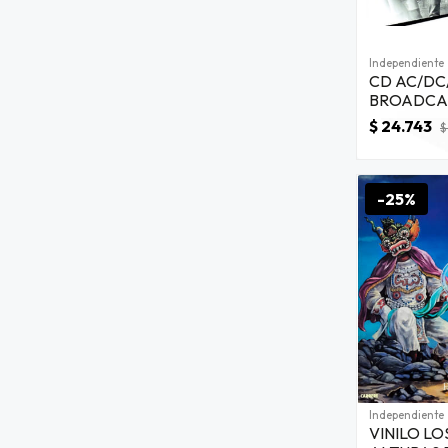
Independiente
CD AC/DC
BROADCA
1977 - 197
$ 24.743
$
-25%
Independiente
VINILO LO