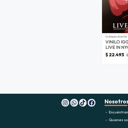
Independiente
VINILO IG
LIVE IN NY
$ 22.493
$
Nosotro
Encuéntran
Quienes s