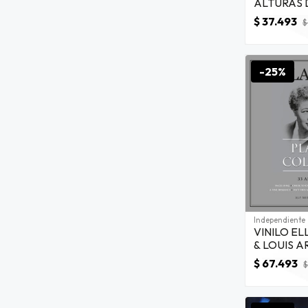
ALTURAS 
PICCHU (G
$ 37.493
$
-25%
Independiente
VINILO EL
& LOUIS 
COLLECT
$ 67.493
$