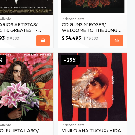
ndiente
Independiente
ARIOS ARTISTAS/
CD GUNS N' ROSES/
ST & GREATEST -
WELCOME TO THE JUNGLE
ONERS 3CD
LIVE 10 CD (BOXSET)
93
$ 34.493
$ 9.990
$ 45.990
%
-25%
ndiente
Independiente
LO JULIETA LASO/
VINILO ANA TIJOUX/ VIDA