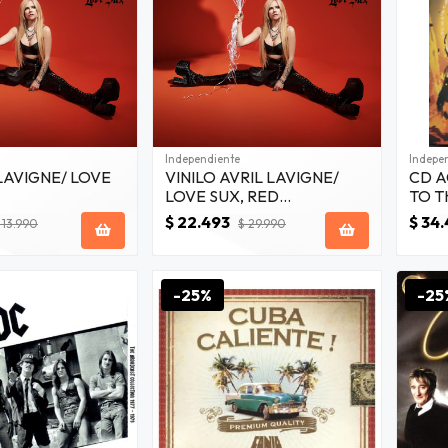
Independiente
Indepe
LAVIGNE/ LOVE
VINILO AVRIL LAVIGNE/
CD A
LOVE SUX, RED
TO T
TRANSLUCENT 1LP
CON
$ 22.493
$ 34
 13.990
$ 29.990
1974
-25%
-25