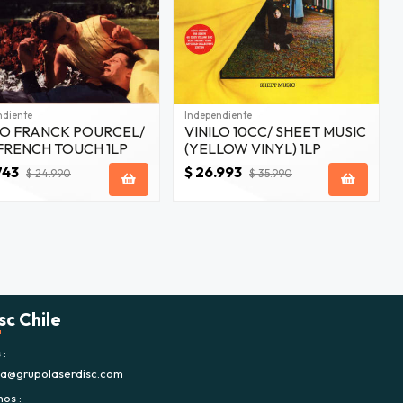
ndiente
Independiente
LO FRANCK POURCEL/
VINILO 10CC/ SHEET MUSIC
FRENCH TOUCH 1LP
(YELLOW VINYL) 1LP
743
$ 26.993
$ 24.990
$ 35.990
sc Chile
s
ca@grupolaserdisc.com
nos