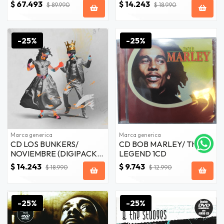
2LP
$ 67.493
$ 14.243
$ 89.990
$ 18.990
-25%
-25%
Marca generica
Marca generica
CD LOS BUNKERS/
CD BOB MARLEY/ THE
NOVIEMBRE (DIGIPACK)
LEGEND 1CD
1CD
$ 14.243
$ 9.743
$ 18.990
$ 12.990
-25%
-25%