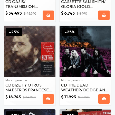
CD OASIS/
CASSETTE SAM SMITH/
TRANSMISSION
GLORIA (GOLD
IMPOSSIBLE 3CD
CASSETTE) 1MC
$ 34.493
$ 6.743
$ 45.990
$ 8.990
-25%
-25%
Marca generica
Marca generica
CD BIZET Y OTROS
CD THE DEAD
MAESTROS FRANCESES/
WEATHER/ DODGE AND
GRANDES MAESTROS DE
BURN 1CD
$ 18.743
$ 11.993
$ 24.990
$ 15.990
LA OPERA (5CD+LIBRO)
5CD