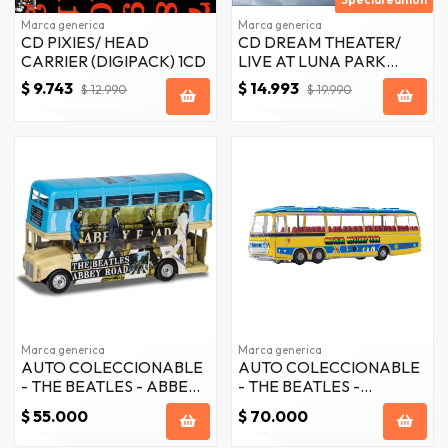
Marca generica
Marca generica
CD PIXIES/ HEAD
CD DREAM THEATER/
CARRIER (DIGIPACK) 1CD
LIVE AT LUNA PARK
(3CD+2DVD)
$ 9.743
$ 14.993
$ 12.990
$ 19.990
Marca generica
Marca generica
AUTO COLECCIONABLE
AUTO COLECCIONABLE
- THE BEATLES - ABBEY
- THE BEATLES -
ROAD LONDON BUS
MAGICAL MYSTERY
$ 55.000
$ 70.000
TOUR BUS