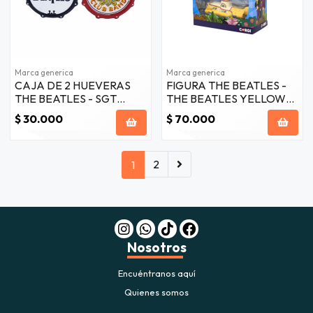
Marca generica
Marca generica
CAJA DE 2 HUEVERAS
FIGURA THE BEATLES -
THE BEATLES - SGT
THE BEATLES YELLOW
PEPPER
SUBMARINE FUNDIDO A
$ 30.000
$ 70.000
PRESION
2
1
Nosotros
Encuéntranos aquí
Quienes somos