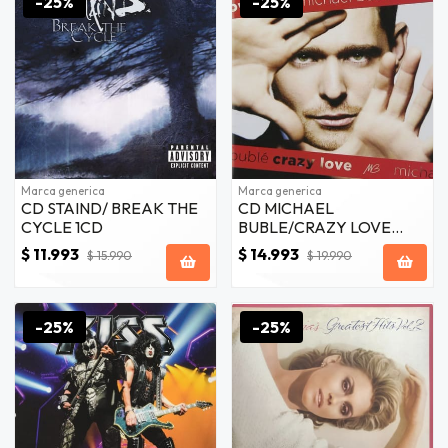
-25%
-25%
Marca generica
Marca generica
CD STAIND/ BREAK THE
CD MICHAEL
CYCLE 1CD
BUBLE/CRAZY LOVE
(SPECIAL EDITION)2CD
$ 11.993
$ 14.993
$ 15.990
$ 19.990
(1CD+1DVD)
-25%
-25%