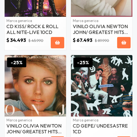
Marca generica
Marca generica
CD KISS/ ROCK & ROLL
VINILO OLIVIA NEWTON
ALL NITE-LIVE 10CD
JOHN/ GREATEST HITS
VOL.2 2LP
$ 34.493
$ 67.493
$ 45.990
$ 89.990
-25%
-25%
Marca generica
Marca generica
VINILO OLIVIA NEWTON
CD GEPE/ UNDESASTRE
JOHN/ GREATEST HITS
1CD