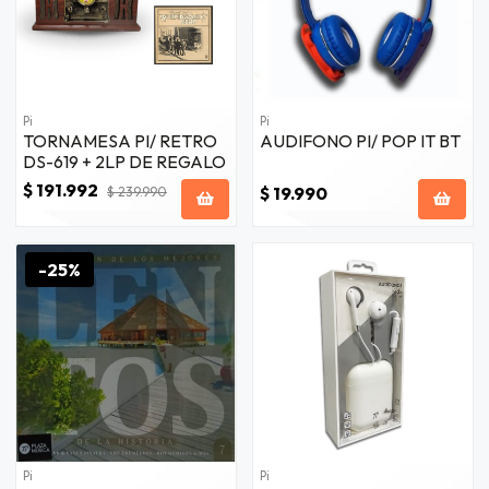
Pi
Pi
TORNAMESA PI/ RETRO
AUDIFONO PI/ POP IT BT
DS-619 + 2LP DE REGALO
$ 191.992
$ 19.990
$ 239.990
-25%
Pi
Pi