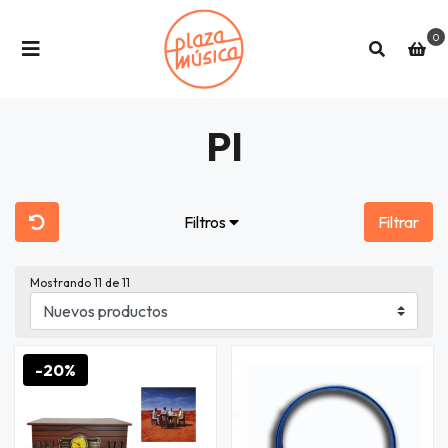
0
PI
Filtros
Filtrar
Mostrando
11
de 11
-20%