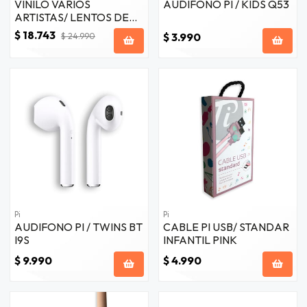
VINILO VARIOS
AUDIFONO PI / KIDS Q53
ARTISTAS/ LENTOS DE
LA HISTORIA VOL.7 1LP
$ 18.743
$ 3.990
$ 24.990
Pi
Pi
AUDIFONO PI / TWINS BT
CABLE PI USB/ STANDAR
I9S
INFANTIL PINK
$ 9.990
$ 4.990