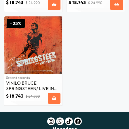
(COLORED) 1LP
COMPOSITORES OF
$ 18.743
$ 18.743
$ 24.990
$ 24.990
DESAFINADO 1LP
-25%
Second records
VINILO BRUCE
SPRINGSTEEN/ LIVE IN
HOLLYWOOD 1992
$ 18.743
$ 24.990
(CLEAR) 1LP