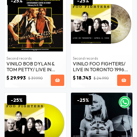
-25%
-25%
Second records
Second records
VINILO BOB DYLAN &
VINILO FOO FIGHTERS/
TOM PETTY/ LIVE IN
LIVE IN TORONTO 1996
SYDNEY 1986 2LP
(GREY VINYL) 1LP
$ 29.993
$ 18.743
$ 39.990
$ 24.990
-25%
-25%