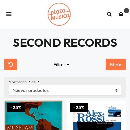
0
SECOND RECORDS
Filtros
Filtrar
Mostrando
13
de 13
-25%
-25%