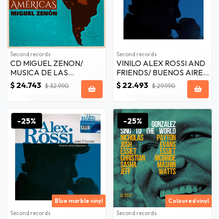
Second records
Second records
CD MIGUEL ZENON/
VINILO ALEX ROSSI AND
MUSICA DE LAS
FRIENDS/ BUENOS AIRES
AMERICAS 1CD
SESSIONS 1LP
$ 24.743
$ 22.493
$ 32.990
$ 29.990
-25%
-25%
Blue marble vinyl
Coloured vinyl
Second records
Second records