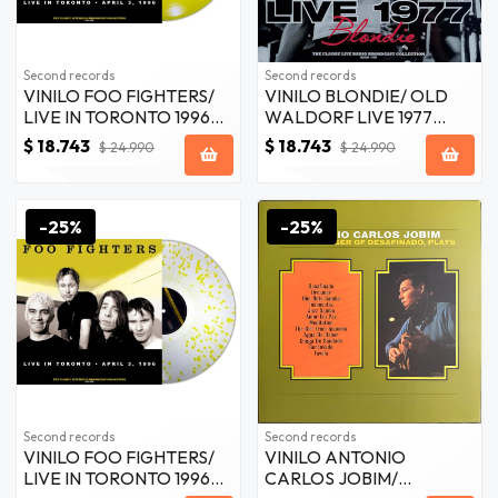
Second records
Second records
VINILO FOO FIGHTERS/
VINILO BLONDIE/ OLD
LIVE IN TORONTO 1996
WALDORF LIVE 1977
(YELLOW VINYL) 1LP
(VIOLET VINYL) 1LP
$ 18.743
$ 18.743
$ 24.990
$ 24.990
-25%
-25%
Second records
Second records
VINILO FOO FIGHTERS/
VINILO ANTONIO
LIVE IN TORONTO 1996
CARLOS JOBIM/