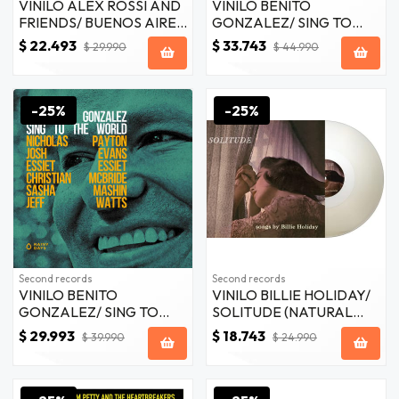
VINILO ALEX ROSSI AND
VINILO BENITO
FRIENDS/ BUENOS AIRES
GONZALEZ/ SING TO
SESSION BLUE 1LP
THE WORLD TURQUOISE
$ 22.493
$ 33.743
$ 29.990
$ 44.990
& YE 2LP
-25%
-25%
Second records
Second records
VINILO BENITO
VINILO BILLIE HOLIDAY/
GONZALEZ/ SING TO
SOLITUDE (NATURAL
THE WORLD
CLEAR VINYL) 1LP
$ 29.993
$ 18.743
$ 39.990
$ 24.990
(COLOURED) 2LP