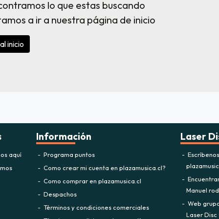
contramos lo que estas buscando
itamos a ir a nuestra página de inicio
al inicio
s
Información
Laser Di
os aquí
Programa puntos
Escríbeno
plazamusi
omos
Como crear mi cuenta en plazamusica.cl?
Encuentra
Como comprar en plazamusica.cl
Manuel rodr
Despachos
Web grupo 
Términos y condiciones comerciales
Laser Disc 