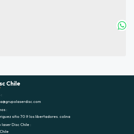
sc Chile
s
ca@grupolaserdisc.com
nos
iguez sitio 70 lt los libertadores. colina
laser Disc Chile
Chile