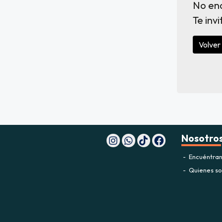
No en
Te inv
Volver 
Nosotro
Encuéntran
Quienes s