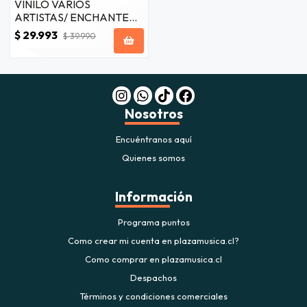
VINILO VARIOS
ARTISTAS/ ENCHANTED -
ORIGINAL SOUNDTRACK
$ 29.993
$ 39.990
2LP
Nosotros
Encuéntranos aquí
Quienes somos
Información
Programa puntos
Como crear mi cuenta en plazamusica.cl?
Como comprar en plazamusica.cl
Despachos
Términos y condiciones comerciales