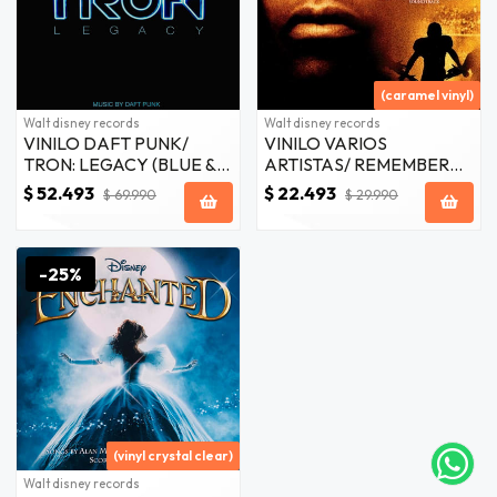
(caramel vinyl)
Walt disney records
Walt disney records
VINILO DAFT PUNK/
VINILO VARIOS
TRON: LEGACY (BLUE &
ARTISTAS/ REMEMBER
CLEAR VINYL) 2LP
THE TITANS -
$ 52.493
$ 22.493
$ 69.990
$ 29.990
SOUNDTRACK 1LP
-25%
(vinyl crystal clear)
Walt disney records