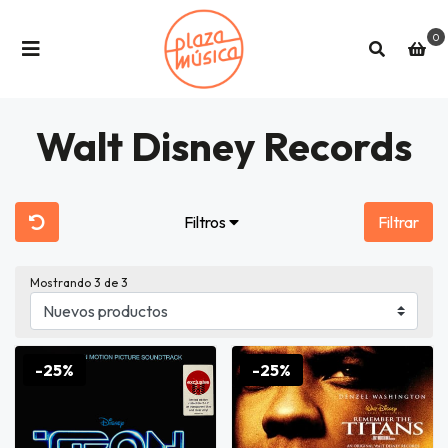
0
Walt Disney Records
Filtros
Filtrar
Mostrando
3
de 3
-25%
-25%