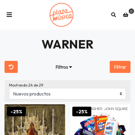
0
WARNER
Filtros
Filtrar
Mostrando
24
de 29
-25%
-25%