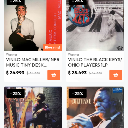
-25%
-25%
Blue vinyl
Warner
Warner
VINILO MAC MILLER/ NPR
VINILO THE BLACK KEYS/
MUSIC TINY DESK
OHIO PLAYERS 1LP
CONCERT 1LP
$ 26.993
$ 28.493
$ 35.990
$ 37.990
-25%
-25%