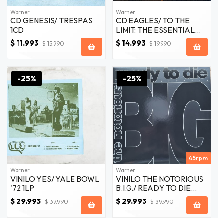
Warner
Warner
CD GENESIS/ TRESPAS
CD EAGLES/ TO THE
1CD
LIMIT: THE ESSENTIAL
COLLECTION 3CD
$ 11.993
$ 14.993
$ 15.990
$ 19.990
-25%
-25%
45rpm
Warner
Warner
VINILO YES/ YALE BOWL
VINILO THE NOTORIOUS
'72 1LP
B.I.G./ READY TO DIE
INSTRUMENTAL 1LP
$ 29.993
$ 29.993
$ 39.990
$ 39.990