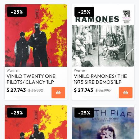
-25%
-25%
Warner
Warner
VINILO TWENTY ONE
VINILO RAMONES/ THE
PILOTS/ CLANCY 1LP
1975 SIRE DEMOS 1LP
$ 27.743
$ 27.743
$ 36.990
$ 36.990
-25%
-25%