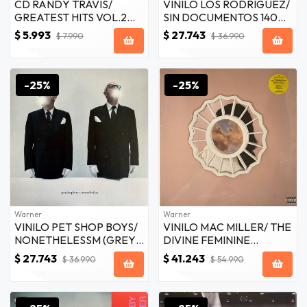
CD RANDY TRAVIS/
VINILO LOS RODRIGUEZ/
GREATEST HITS VOL.2
SIN DOCUMENTOS 140GR
1CD
1LP
$ 5.993
$ 27.743
$ 7.990
$ 36.990
-25%
-25%
Warner
Warner
VINILO PET SHOP BOYS/
VINILO MAC MILLER/ THE
NONETHELESSM (GREY
DIVINE FEMININE
VINYL) 1LP
(BLUEBERRY VINYL) 2LP
$ 27.743
$ 41.243
$ 36.990
$ 54.990