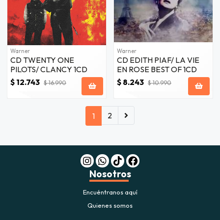
Warner
Warner
CD TWENTY ONE
CD EDITH PIAF/ LA VIE
PILOTS/ CLANCY 1CD
EN ROSE BEST OF 1CD
$ 12.743
$ 8.243
$ 16.990
$ 10.990
2
1
Nosotros
Encuéntranos aquí
Quienes somos