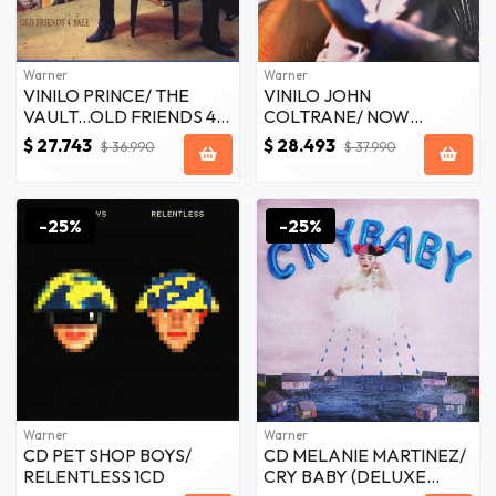
Warner
Warner
VINILO PRINCE/ THE
VINILO JOHN
VAULT...OLD FRIENDS 4
COLTRANE/ NOW
SALE 1LP
PLAYING BLUE
$ 27.743
$ 28.493
$ 36.990
$ 37.990
TRANSPARENT VINYL 1LP
-25%
-25%
Warner
Warner
CD PET SHOP BOYS/
CD MELANIE MARTINEZ/
RELENTLESS 1CD
CRY BABY (DELUXE