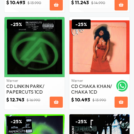
EDITION) 1CD
$ 10.493
$ 11.243
$ 13.990
$ 14.990
-25%
-25%
Warner
Warner
CD LINKIN PARK/
CD CHAKA KHAN/
PAPERCUTS 1CD
CHAKA 1CD
$ 12.743
$ 10.493
$ 16.990
$ 13.990
-25%
-25%