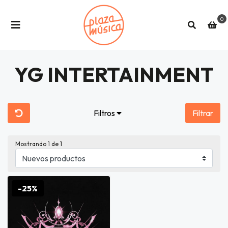
0
YG INTERTAINMENT
Filtros
Filtrar
Mostrando
1
de 1
-25%