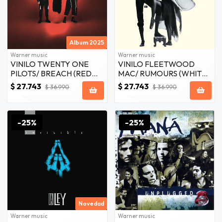
Album 2025
Warner music
Warner music
VINILO TWENTY ONE
VINILO FLEETWOOD
PILOTS/ BREACH (RED
MAC/ RUMOURS (WHITE
VINYL) 1LP
VINYL) 1LP
$ 27.743
$ 27.743
$ 36.990
$ 36.990
-25%
-25%
Novedad
Warner music
Warner music