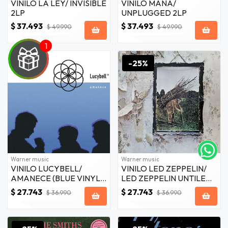
VINILO LA LEY/ INVISIBLE
VINILO MANA/
2LP
UNPLUGGED 2LP
$ 37.493
$ 37.493
$ 49.990
$ 49.990
-25%
-25%
UEGA
Y
NA!
tu correo
Warner music
Warner music
icipa.
VINILO LUCYBELL/
VINILO LED ZEPPELIN/
usivo
AMANECE (BLUE VINYL)
LED ZEPPELIN UNTILED
as web
1LP
1LP
$ 27.743
$ 27.743
$20.000
$ 36.990
$ 36.990
JUGAR