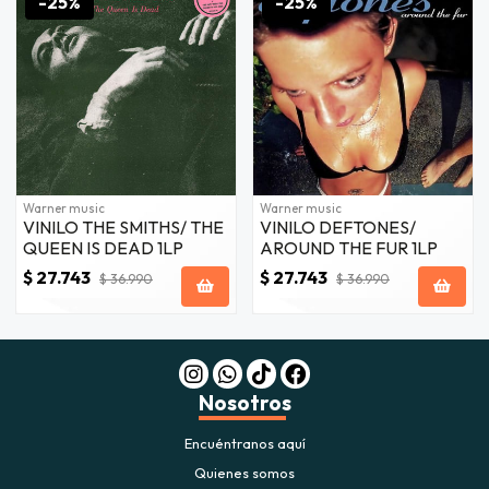
-25%
-25%
fined
Warner music
Warner music
VINILO THE SMITHS/ THE
VINILO DEFTONES/
QUEEN IS DEAD 1LP
AROUND THE FUR 1LP
$ 27.743
$ 27.743
$ 36.990
$ 36.990
Nosotros
Encuéntranos aquí
Quienes somos