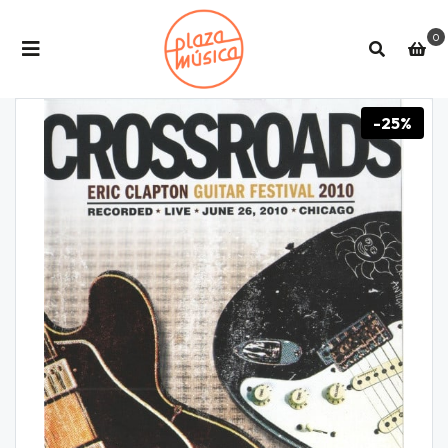
0
-25%