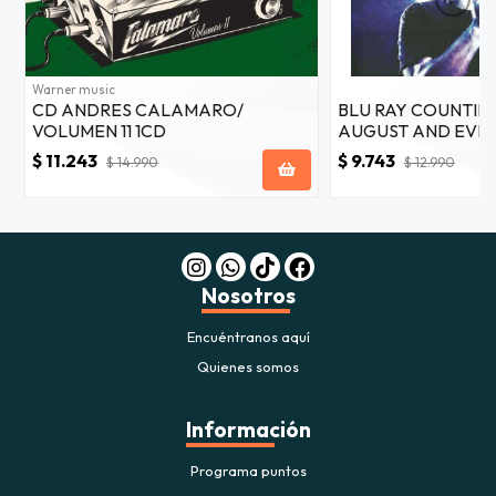
Warner music
CD ANDRES CALAMARO/
BLU RAY COUNTIN
VOLUMEN 11 1CD
AUGUST AND EVE
AFTER LIVE AT TO
$ 11.243
$ 9.743
$ 14.990
$ 12.990
Nosotros
Encuéntranos aquí
Quienes somos
Información
Programa puntos