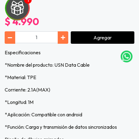
$ 4.990
UEGA
Y
Agregar
NA!
Especificaciones
tu correo
icipa.
*Nombre del producto: USN Data Cable
usivo
as web
*Material: TPE
$20.000
Corriente: 2.1A(MAX)
JUGAR
*Longitud: 1M
fined
*Aplicación: Compatible con android
*Función: Carga y transmisión de datos sincronizados