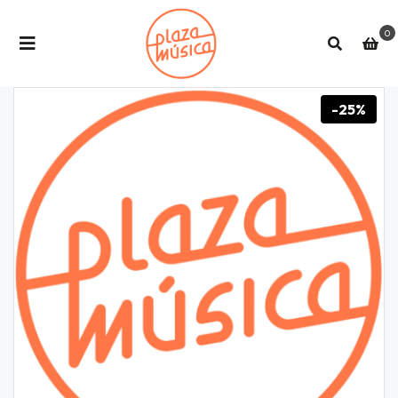
0
-25%