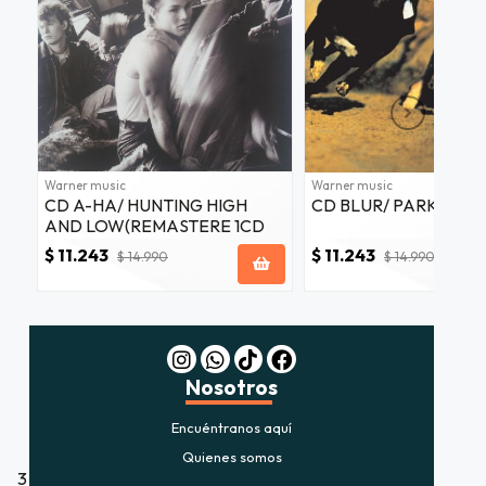
fined
Warner music
Warner music
CD A-HA/ HUNTING HIGH
CD BLUR/ PARKLIFE 
AND LOW(REMASTERE 1CD
$ 11.243
$ 11.243
$ 14.990
$ 14.990
Nosotros
Encuéntranos aquí
Quienes somos
3