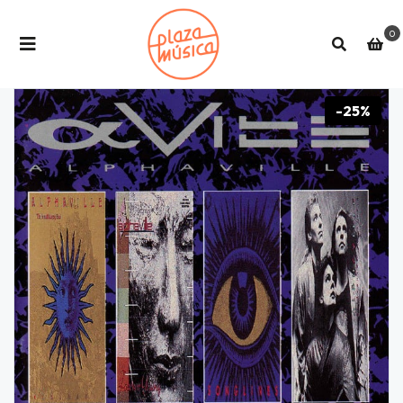
0
-25%