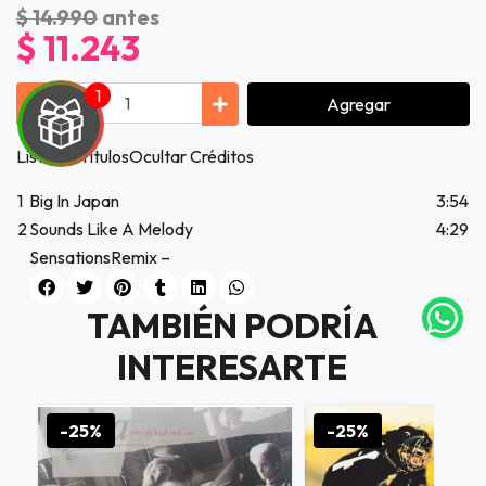
$ 14.990
antes
$ 11.243
Agregar
Lista de TítulosOcultar Créditos
UEGA
1
Big In Japan
3:54
2
Sounds Like A Melody
4:29
Y
SensationsRemix –
NA!
TAMBIÉN PODRÍA
tu correo
icipa.
INTERESARTE
usivo
as web
$20.000
-25%
-25%
JUGAR