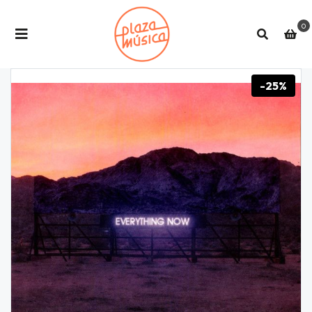
0
-25%