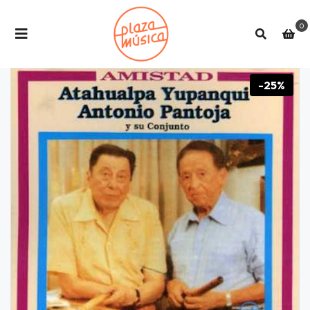
0
-25%