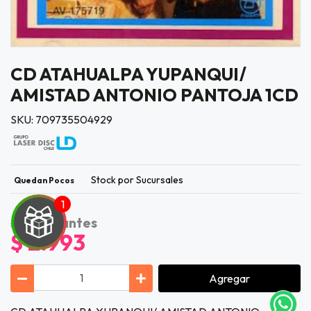
CD ATAHUALPA YUPANQUI/
AMISTAD ANTONIO PANTOJA 1CD
SKU: 709735504929
Stock por Sucursales
Quedan Pocos
$ 3.990
antes
UEGA
$ 2.993
Y
NA!
Agregar
tu correo