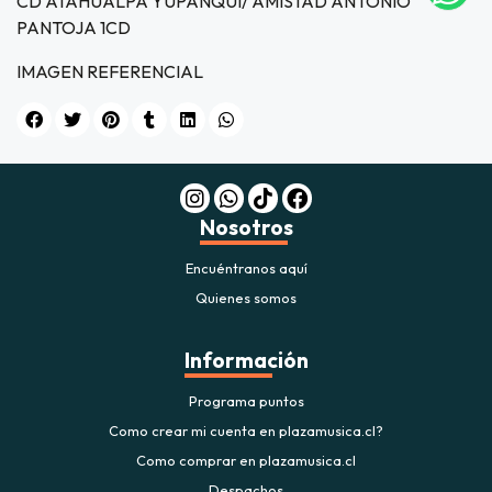
CD ATAHUALPA YUPANQUI/ AMISTAD ANTONIO
icipa.
PANTOJA 1CD
usivo
as web
IMAGEN REFERENCIAL
$20.000
JUGAR
fined
Nosotros
Encuéntranos aquí
Quienes somos
Información
Programa puntos
Como crear mi cuenta en plazamusica.cl?
Como comprar en plazamusica.cl
Despachos