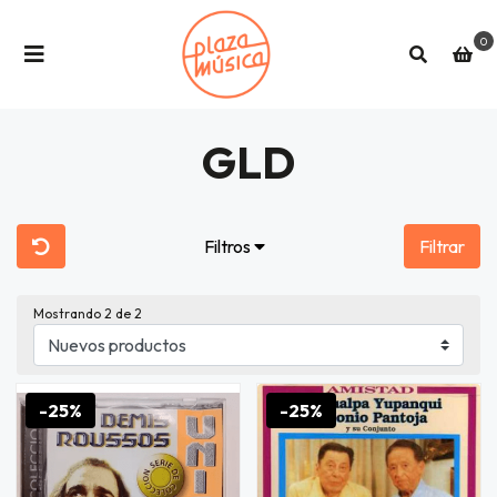
0
GLD
Filtros
Filtrar
Mostrando
2
de 2
-25%
-25%