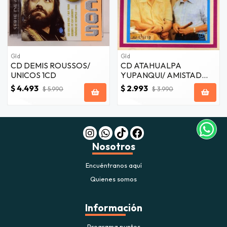
Gld
Gld
CD DEMIS ROUSSOS/
CD ATAHUALPA
UNICOS 1CD
YUPANQUI/ AMISTAD
ANTONIO PANTOJA 1CD
$ 4.493
$ 2.993
$ 5.990
$ 3.990
Nosotros
Encuéntranos aquí
Quienes somos
Información
Programa puntos