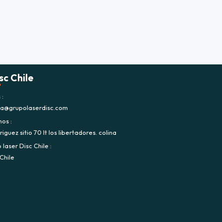
sc Chile
s
ca@grupolaserdisc.com
nos
iguez sitio 70 lt los libertadores. colina
laser Disc Chile
Chile