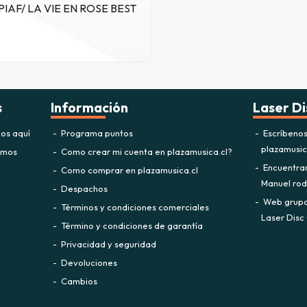
PIAF/ LA VIE EN ROSE BEST
s
Información
Laser Di
os aquí
Programa puntos
Escríbeno
plazamusi
omos
Como crear mi cuenta en plazamusica.cl?
Encuentra
Como comprar en plazamusica.cl
Manuel rodr
Despachos
Web grupo 
Términos y condiciones comerciales
Laser Disc 
Término y condiciones de garantía
Privacidad y seguridad
Devoluciones
Cambios