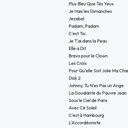
Plus Bleu Que Tes Yeux
Je Hais les Dimanches
Jezebel
Padam, Padam
C'est Toi
Je T'ai dans la Peau
Elle a Dit
Bravo pour le Clown
Les Croix
Pour Qu'elle Soit Jolie Ma Ch
Disk 2
Johnny, Tu N'es Pas un Ange
La Goualante du Pauvre Jean
Sous le Ciel de Paris
Avec Ce Soleil
C'est à Hambourg
L'Accordéoniste