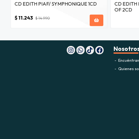
CD EDITH PIAF/ SYMPHONIQUE 1CD
CD EDITH 
OF 2CD
$ 11.243
$ 14.990
Nosotro
Encuéntran
Quienes s