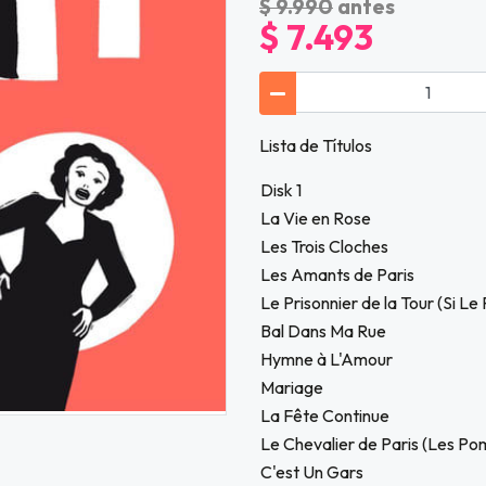
$ 9.990
antes
$ 7.493
Lista de Títulos
Disk 1
La Vie en Rose
Les Trois Cloches
Les Amants de Paris
Le Prisonnier de la Tour (Si Le 
Bal Dans Ma Rue
Hymne à L'Amour
Mariage
La Fête Continue
Le Chevalier de Paris (Les P
C'est Un Gars