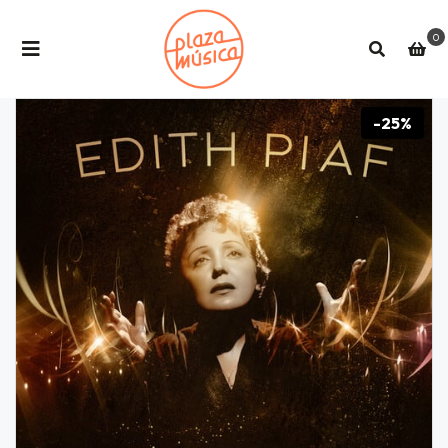
0
-25%