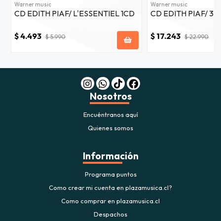
Warner music
Warner music
CD EDITH PIAF/ L'ESSENTIEL 1CD
CD EDITH PIAF/ 3C
$ 4.493
$ 17.243
$ 5.990
$ 22.990
Nosotros
Encuéntranos aquí
Quienes somos
Información
Programa puntos
Como crear mi cuenta en plazamusica.cl?
Como comprar en plazamusica.cl
Despachos