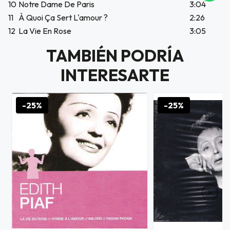
10
Notre Dame De Paris
3:04
icipa.
usivo
11
À Quoi Ça Sert L'amour ?
2:26
as web
12
La Vie En Rose
3:05
$20.000
TAMBIÉN PODRÍA
JUGAR
INTERESARTE
fined
-25%
-25%