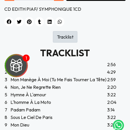
CD EDITH PIAF/ SYMPHONIQUE 1CD
Tracklist
TRACKLIST
1
La Foule
2:56
2
Milord
4:29
3
Mon Manège À Moi (Tu Me Fais Tourner La Tête)
2:59
4
Non, Je Ne Regrette Rien
2:20
UEGA
5
Hymne À L'amour
3:22
6
L'homme À La Moto
2:04
Y
7
Padam Padam
3:14
NA!
8
Sous Le Ciel De Paris
3:22
9
Mon Dieu
3:24
tu correo