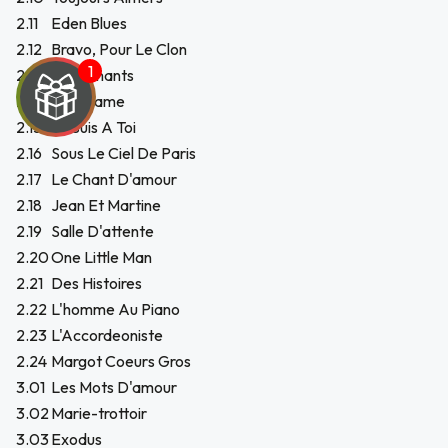
2.11
Eden Blues
2.12
Bravo, Pour Le Clon
2.13
Les Amants
2.14
Une Dame
2.15
Je Suis A Toi
2.16
Sous Le Ciel De Paris
2.17
Le Chant D'amour
2.18
Jean Et Martine
2.19
Salle D'attente
2.20
One Little Man
2.21
Des Histoires
2.22
L'homme Au Piano
2.23
L'Accordeoniste
2.24
Margot Coeurs Gros
UEGA
3.01
Les Mots D'amour
3.02
Marie-trottoir
Y
3.03
Exodus