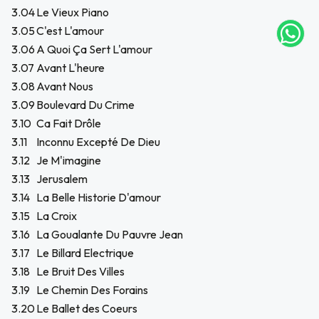
NA!
3.04
Le Vieux Piano
3.05
C'est L'amour
tu correo
3.06
A Quoi Ça Sert L'amour
icipa.
usivo
3.07
Avant L'heure
as web
3.08
Avant Nous
$20.000
3.09
Boulevard Du Crime
3.10
Ca Fait Drôle
JUGAR
3.11
Inconnu Excepté De Dieu
3.12
Je M'imagine
fined
3.13
Jerusalem
3.14
La Belle Historie D'amour
3.15
La Croix
3.16
La Goualante Du Pauvre Jean
3.17
Le Billard Electrique
3.18
Le Bruit Des Villes
3.19
Le Chemin Des Forains
3.20
Le Ballet des Coeurs