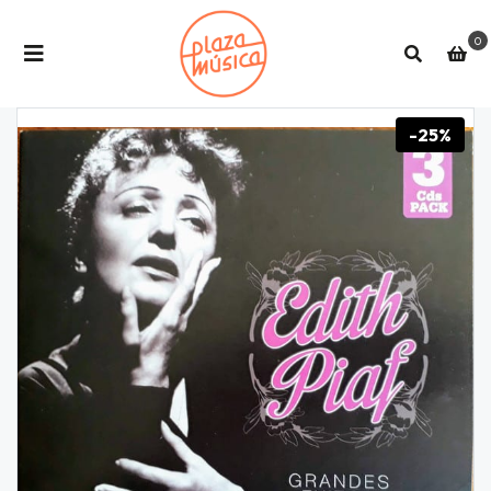
0
-25%