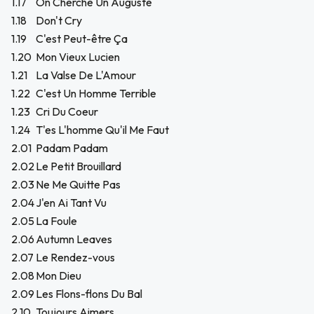
1.17
On Cherche Un Auguste
1.18
Don't Cry
1.19
C'est Peut-être Ça
1.20
Mon Vieux Lucien
1.21
La Valse De L'Amour
1.22
C'est Un Homme Terrible
1.23
Cri Du Coeur
1.24
T'es L'homme Qu'il Me Faut
2.01
Padam Padam
2.02
Le Petit Brouillard
2.03
Ne Me Quitte Pas
2.04
J'en Ai Tant Vu
2.05
La Foule
2.06
Autumn Leaves
2.07
Le Rendez-vous
2.08
Mon Dieu
2.09
Les Flons-flons Du Bal
2.10
Toujours Aimers