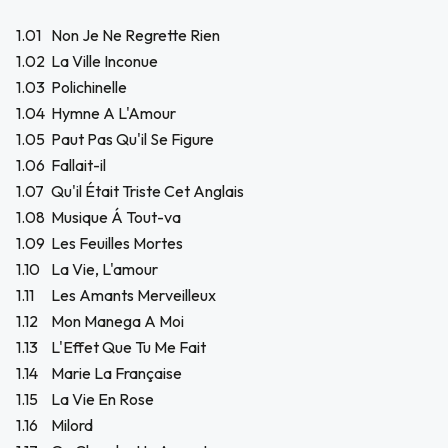
1.01
Non Je Ne Regrette Rien
1.02
La Ville Inconue
1.03
Polichinelle
1.04
Hymne A L'Amour
1.05
Paut Pas Qu'il Se Figure
1.06
Fallait-il
1.07
Qu'il Était Triste Cet Anglais
1.08
Musique Á Tout-va
1.09
Les Feuilles Mortes
1.10
La Vie, L'amour
1.11
Les Amants Merveilleux
1.12
Mon Manega A Moi
1.13
L'Effet Que Tu Me Fait
1.14
Marie La Française
1.15
La Vie En Rose
1.16
Milord