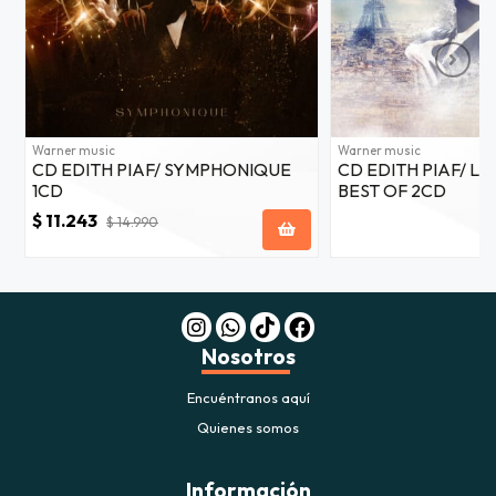
Warner music
Warner music
CD EDITH PIAF/ SYMPHONIQUE
CD EDITH PIAF/ LA
1CD
BEST OF 2CD
$ 11.243
$ 14.990
Nosotros
Encuéntranos aquí
Quienes somos
Información