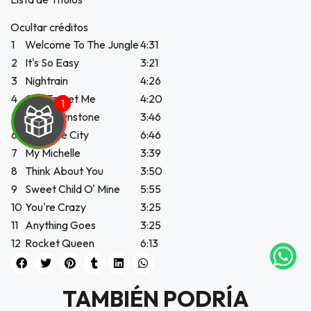
Ocultar créditos
1
Welcome To The Jungle
4:31
2
It's So Easy
3:21
3
Nightrain
4:26
4
Out Ta Get Me
4:20
5
Mr. Brownstone
3:46
6
Paradise City
6:46
7
My Michelle
3:39
8
Think About You
3:50
UEGA
9
Sweet Child O' Mine
5:55
Y
10
You're Crazy
3:25
11
Anything Goes
3:25
NA!
12
Rocket Queen
6:13
tu correo
icipa.
usivo
TAMBIÉN PODRÍA
as web