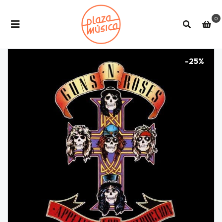
0
-25%