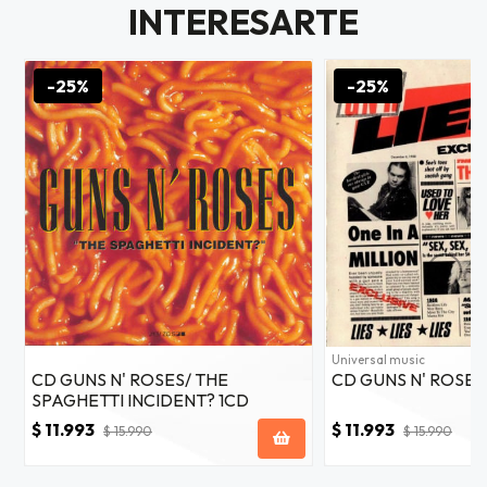
$20.000
INTERESARTE
JUGAR
-25%
-25%
fined
Universal music
CD GUNS N' ROSES/ THE
CD GUNS N' ROSES/
SPAGHETTI INCIDENT? 1CD
$ 11.993
$ 11.993
$ 15.990
$ 15.990