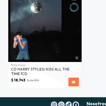
Sony music
CD HARRY STYLES/ KISS ALL THE
TIME 1CD
$ 18.743
$ 24.990
Nosotro