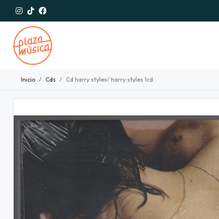
Inicio
Cds
Cd harry styles/ harry styles 1cd