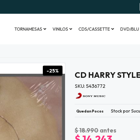
TORNAMESAS
VINILOS
CDS/CASSETTE
DVD/BLU
-25%
CD HARRY STYLE
SKU: 5436772
Stock por Sucu
Quedan Pocos
$ 18.990
antes
$ 14.243