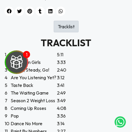
Tracklist
TRACKLIST
1
Aperture
5:11
2
American Girls
3:33
3
Ready, Steady, Go!
2:40
4
Are You Listening Yet?
3:12
5
Taste Back
3:41
UEGA
6
The Waiting Game
2:49
Y
7
Season 2 Weight Loss
3:49
8
Coming Up Roses
4:08
NA!
9
Pop
3:36
10
Dance No More
3:14
tu correo
icipa.
11
Paint By Numbers
2:27