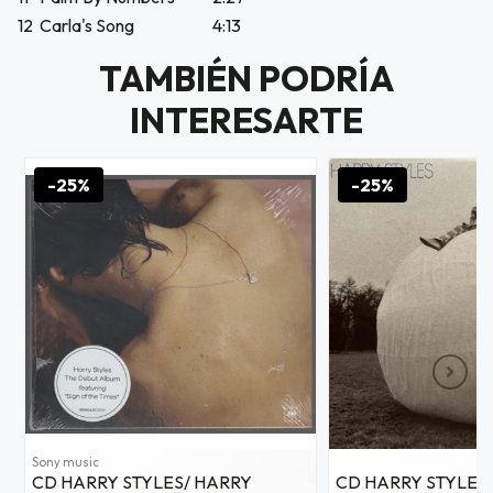
usivo
12
Carla's Song
4:13
as web
$20.000
TAMBIÉN PODRÍA
INTERESARTE
JUGAR
fined
-25%
-25%
Sony music
CD HARRY STYLES/ HARRY
CD HARRY STYLES/