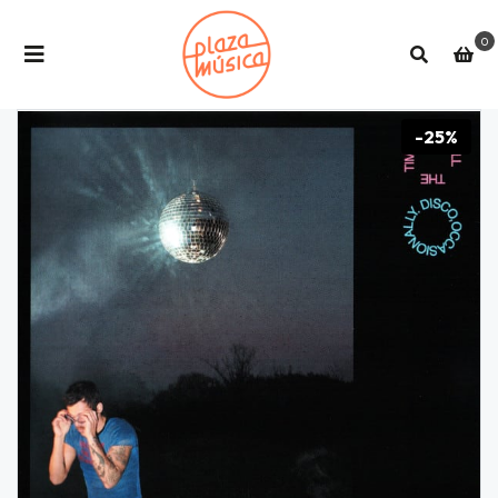
0
-25%