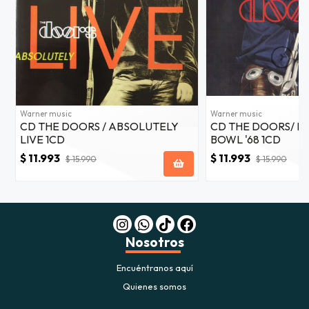
Warner music
Warner music
CD THE DOORS / ABSOLUTELY
CD THE DOORS/ LI
LIVE 1CD
BOWL '68 1CD
$ 11.993
$ 11.993
$ 15.990
$ 15.990
Nosotros
Encuéntranos aquí
Quienes somos