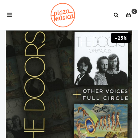
0
-25%