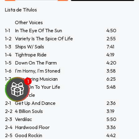
Lista de Títulos
Other Voices
1-1
In The Eye Of The Sun
4:50
1-2
Variety Is The Spice Of Life
2:55
1-3
Ships W/ Sails
7:41
1-4
Tightrope Ride
4:19
1-5
Down On The Farm
4:20
1-6
I'm Horny, I'm Stoned
3:58
1-7
Wandering Musician
6:25
1-8
Hang On To Your Life
5:48
Full Circle
2-1
Get Up And Dance
2:36
2-2
4 Billion Souls
3:19
2-3
Verdilac
5:50
UEGA
2-4
Hardwood Floor
3:36
Y
2-5
Good Rockin
4:42