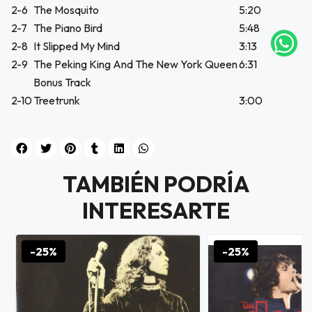
2-6
The Mosquito
5:20
NA!
2-7
The Piano Bird
5:48
2-8
It Slipped My Mind
3:13
tu correo
icipa.
2-9
The Peking King And The New York Queen
6:31
usivo
Bonus Track
as web
$20.000
2-10
Treetrunk
3:00
JUGAR
fined
TAMBIÉN PODRÍA
INTERESARTE
-25%
-25%