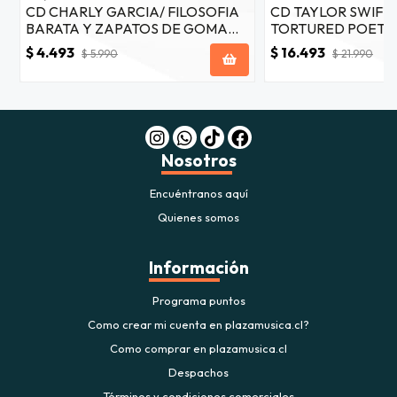
CD CHARLY GARCIA/ FILOSOFIA
CD TAYLOR SWIFT/
BARATA Y ZAPATOS DE GOMA
TORTURED POETS
1CD
(THE BLACK DOG) 
$ 4.493
$ 16.493
$ 5.990
$ 21.990
Nosotros
Encuéntranos aquí
Quienes somos
Información
Programa puntos
Como crear mi cuenta en plazamusica.cl?
Como comprar en plazamusica.cl
Despachos
Términos y condiciones comerciales