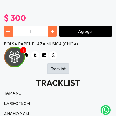
$ 300
Agregar
BOLSA PAPEL PLAZA MUSICA (CHICA)
Tracklist
UEGA
TRACKLIST
Y
TAMAÑO
NA!
LARGO 18 CM
tu correo
ANCHO 9 CM
icipa.