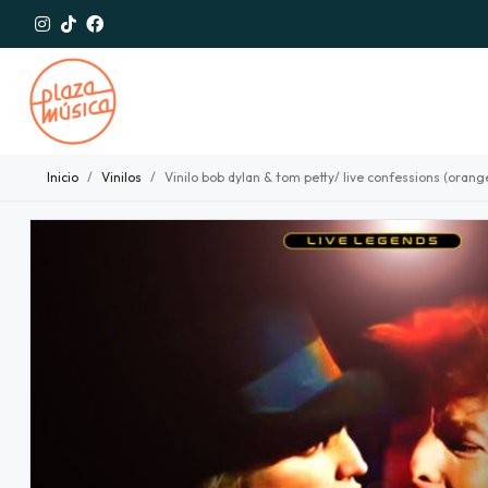
Inicio
Vinilos
Vinilo bob dylan & tom petty/ live confessions (orange 