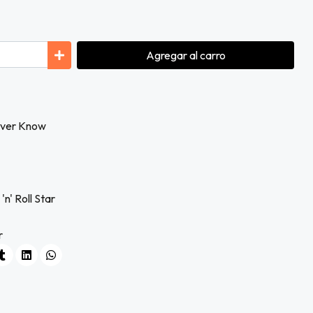
Agregar
al carro
 Ever Know
n' Roll Star
r