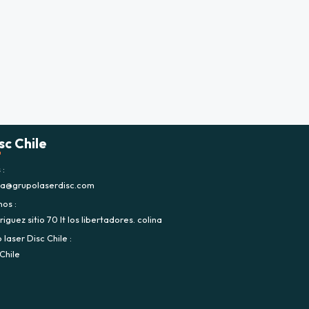
sc Chile
s
ca@grupolaserdisc.com
nos
iguez sitio 70 lt los libertadores. colina
laser Disc Chile
Chile