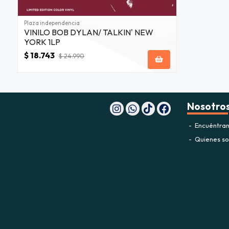
Plaza independencia
VINILO BOB DYLAN/ TALKIN' NEW
YORK 1LP
$ 18.743
$ 24.990
Nosotro
Encuéntran
Quienes s