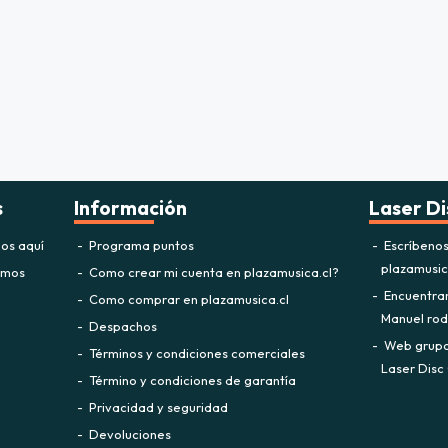
s
Información
Laser Di
os aquí
Programa puntos
Escríbeno
plazamusi
omos
Como crear mi cuenta en plazamusica.cl?
Encuentra
Como comprar en plazamusica.cl
Manuel rodr
Despachos
Web grupo 
Términos y condiciones comerciales
Laser Disc 
Término y condiciones de garantía
Privacidad y seguridad
Devoluciones