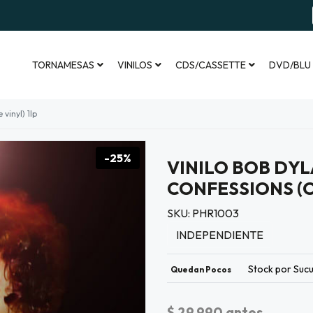
TORNAMESAS
VINILOS
CDS/CASSETTE
DVD/BLU
vinyl) 1lp
-25%
VINILO BOB DYL
CONFESSIONS (O
SKU: PHR1003
INDEPENDIENTE
Stock por Sucu
Quedan Pocos
$ 29.990
antes