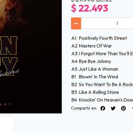
$ 22.493
A1
Positively Fourth Street
A2
Masters Of War
A3
I Forgot More Than You'll
A4
Bye Bye Johnny
A5
Just Like A Woman
B1
Blowin' In The Wind
B2
So You Want To Be A Rock '
B3
Like A Rolling Stone
B4
Knockin' On Heaven's Doo
Compartir en: