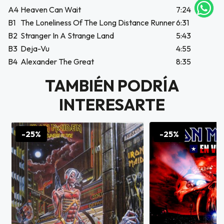
A4
Heaven Can Wait
7:24
tu correo
icipa.
B1
The Loneliness Of The Long Distance Runner
6:31
usivo
B2
Stranger In A Strange Land
5:43
as web
B3
Deja-Vu
4:55
$20.000
B4
Alexander The Great
8:35
JUGAR
TAMBIÉN PODRÍA
fined
INTERESARTE
-25%
-25%