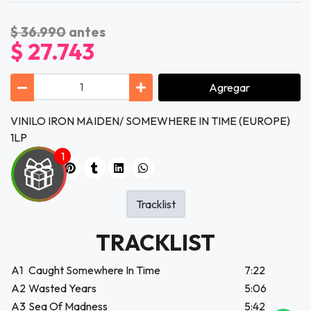
$ 36.990
antes
$ 27.743
Agregar
VINILO IRON MAIDEN/ SOMEWHERE IN TIME (EUROPE)
1LP
Tracklist
TRACKLIST
UEGA
Y
A1
Caught Somewhere In Time
7:22
A2
Wasted Years
5:06
NA!
A3
Sea Of Madness
5:42