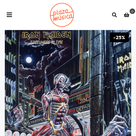
0
-25%