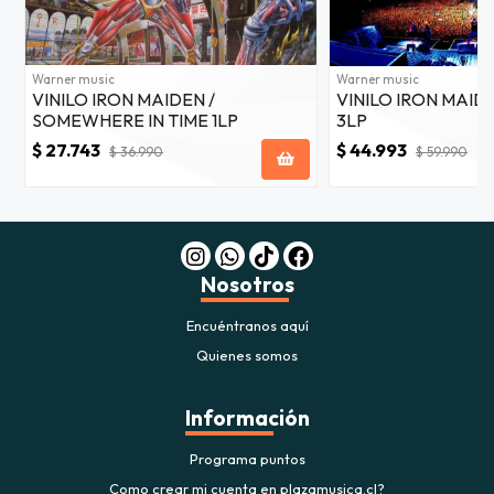
Warner music
Warner music
VINILO IRON MAIDEN /
VINILO IRON MAIDE
SOMEWHERE IN TIME 1LP
3LP
$ 27.743
$ 44.993
$ 36.990
$ 59.990
Nosotros
Encuéntranos aquí
Quienes somos
Información
Programa puntos
Como crear mi cuenta en plazamusica.cl?