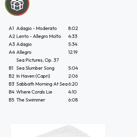
UEGA
Y
A1
Adagio - Moderato
8:02
A2
Lento - Allegro Molto
4:33
NA!
A3
Adagio
5:34
A4
Allegro
12:19
u correo y
Sea Pictures, Op. 37
 Exclusivo
B1
Sea Slumber Song
5:04
web sobre
B2
In Haven (Capri)
2:06
.000
B3
Sabbath Morning At Sea
6:20
B4
Where Corals Lie
4:10
JUGAR
B5
The Swimmer
6:08
fined