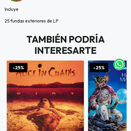
Incluye
25 fundas exteriores de LP
UEGA
TAMBIÉN PODRÍA
Y
INTERESARTE
NA!
tu correo
-25%
-25%
icipa.
usivo
as web
$20.000
JUGAR
fined