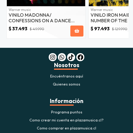
Warner music
Warner music
VINILO MADONNA/
VINILO IRON MAID
CONFESSIONS ON A DANCE
NUMBER OF THE BE
FLOOR PINK VINYL 2LP
OVER 3LP
$ 37.493
$ 97.493
$ 49.990
$ 129.990
Nosotros
Encuéntranos aquí
Quienes somos
Información
Programa puntos
Como crear mi cuenta en plazamusica.cl?
Como comprar en plazamusica.cl