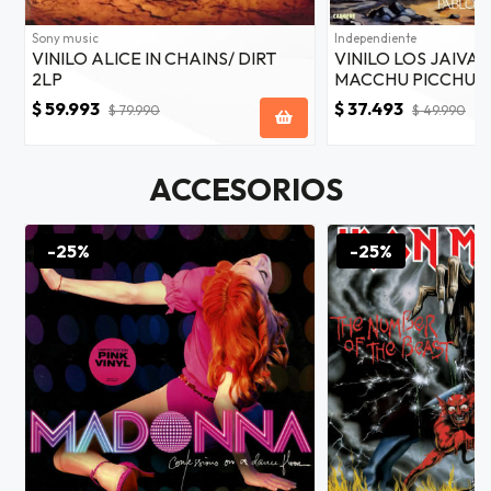
Sony music
Independiente
VINILO ALICE IN CHAINS/ DIRT
VINILO LOS JAIVA
2LP
MACCHU PICCHU (
1LP
$ 59.993
$ 37.493
$ 79.990
$ 49.990
ACCESORIOS
-25%
-25%