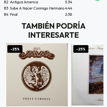
B2
Antigua America
5:34
icipa.
usivo
B3
Sube A Nacer Conmigo Hermano
4:44
as web
B4
Final
2:38
$20.000
TAMBIÉN PODRÍA
JUGAR
INTERESARTE
fined
-25%
-25%