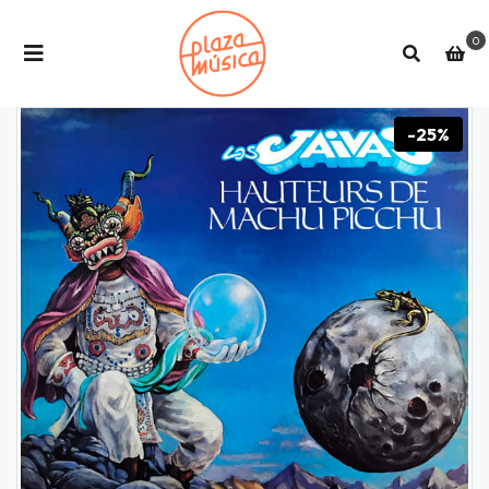
0
-25%