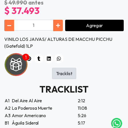
$ 49.990
antes
$ 37.493
Agregar
VINILO LOS JAIVAS/ ALTURAS DE MACCHU PICCHU
(Gatefold) 1LP
Tracklist
TRACKLIST
UEGA
A1
Del Aire Al Aire
2:12
Y
A2
La Poderosa Muerte
11:08
NA!
A3
Amor Americano
5:26
B1
Águila Sideral
5:17
tu correo