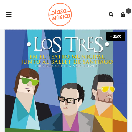
0
-25%