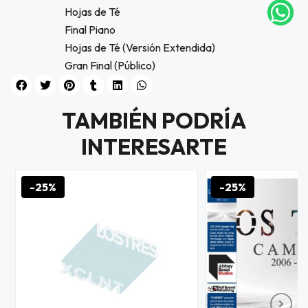
Hojas de Té
tu correo
icipa.
Final Piano
usivo
Hojas de Té (Versión Extendida)
as web
Gran Final (Público)
$20.000
JUGAR
TAMBIÉN PODRÍA
fined
INTERESARTE
-25%
-25%