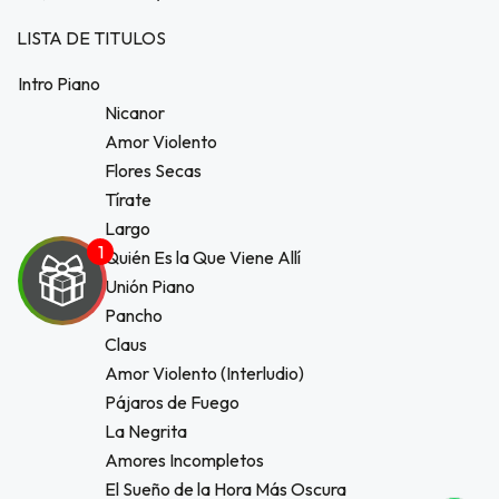
LISTA DE TITULOS
Intro Piano
Nicanor
Amor Violento
Flores Secas
Tírate
Largo
Quién Es la Que Viene Allí
Unión Piano
Pancho
Claus
Amor Violento (Interludio)
UEGA
Pájaros de Fuego
Y
La Negrita
Amores Incompletos
NA!
El Sueño de la Hora Más Oscura