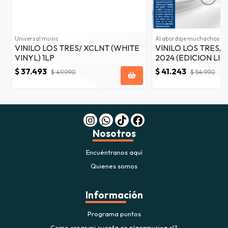
Universal music
Al abordaje muchachos
VINILO LOS TRES/ XCLNT (WHITE
VINILO LOS TRES/
VINYL) 1LP
2024 (EDICION LIM
$ 37.493
$ 41.243
$ 49.990
$ 54.990
Nosotros
Encuéntranos aquí
Quienes somos
Información
Programa puntos
Como crear mi cuenta en plazamusica.cl?