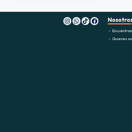
Nosotro
Encuéntran
Quienes s