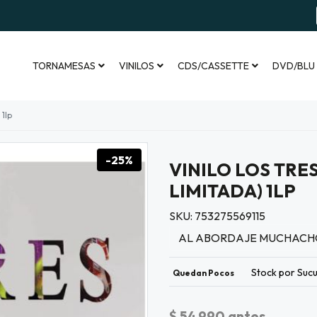
TORNAMESAS
VINILOS
CDS/CASSETTE
DVD/BLU
 1lp
-25%
VINILO LOS TRE
LIMITADA) 1LP
SKU: 753275569115
AL ABORDAJE MUCHACH
Stock por Sucu
Quedan Pocos
$ 54.990
antes