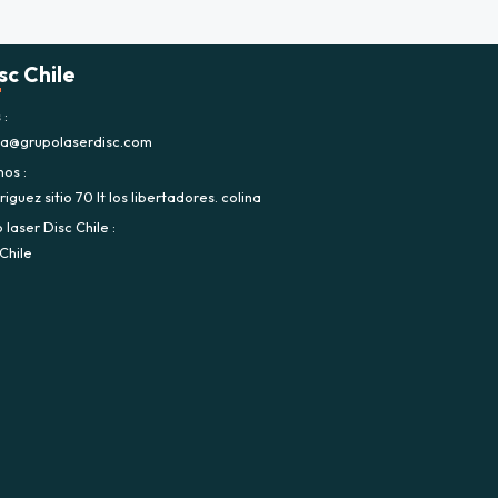
sc Chile
s
ca@grupolaserdisc.com
nos
iguez sitio 70 lt los libertadores. colina
laser Disc Chile
Chile