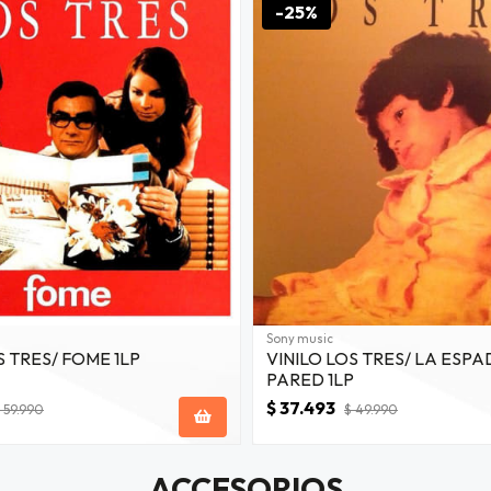
-25%
Sony music
S TRES/ FOME 1LP
VINILO LOS TRES/ LA ESPA
PARED 1LP
$ 37.493
 59.990
$ 49.990
ACCESORIOS