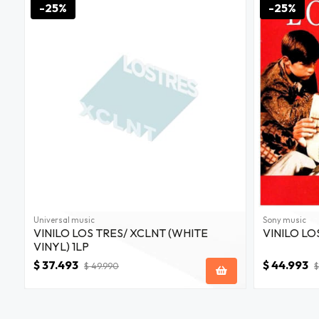
u correo y
-25%
-25%
 Exclusivo
web sobre
.000
JUGAR
fined
Universal music
Sony music
VINILO LOS TRES/ XCLNT (WHITE
VINILO LO
VINYL) 1LP
$ 37.493
$ 44.993
$ 49.990
$