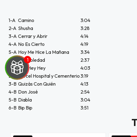
1-A
Camino
3:04
2-A
Shusha
3:28
3-A
Cerrar y Abrir
4:14
4-A
No Es Cierto
4:19
5-A
Hoy Me Hice La Mañana
3:34
6-A
Hey Soledad
2:37
1-B
Hey Hey Hey
4:03
2-B
Cárcel Hospital y Cementerio
3:19
3-B
Quizás Con Quién
4:13
UEGA
4-B
Don José
2:54
5-B
Diabla
3:04
Y
6-B
Bip Bip
3:51
NA!