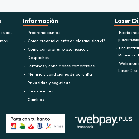
s
Información
Laser Di
os aquí
Programa puntos
Escríbeno
plazamusi
omos
Como crear mi cuenta en plazamusica.cl?
Encuentra
Como comprar en plazamusica.cl
Manuel rodr
Despachos
Web grupo 
Términos y condiciones comerciales
Laser Disc 
Término y condiciones de garantía
Privacidad y seguridad
Devoluciones
Cambios