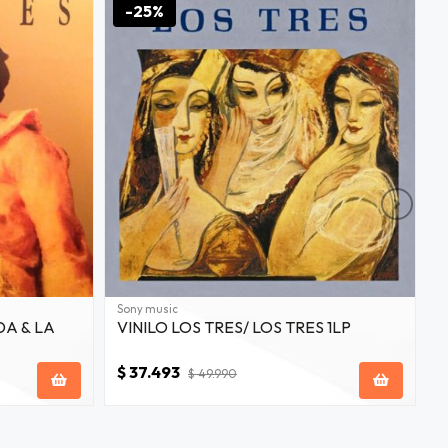
-25%
Sony music
A
DA & LA
VINILO LOS TRES/ LOS TRES 1LP
V
$ 37.493
$
$ 49.990