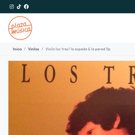
Inicio
Vinilos
Vinilo los tres/ la espada & la pared 1lp