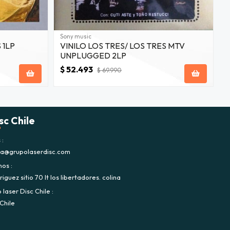
Sony music
A
 1LP
VINILO LOS TRES/ LOS TRES MTV
V
UNPLUGGED 2LP
2
$ 52.493
$
$ 69.990
sc Chile
s
ca@grupolaserdisc.com
nos
iguez sitio 70 lt los libertadores. colina
laser Disc Chile
Chile