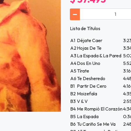
Lista de Títulos
A1
Déjate Caer
3:2
A2
Hojas De Te
3:3
A3
La Espada & La Pared
5:0
A4
Dos En Uno
5:5
A5
Tírate
3:16
A6
Te Desheredo
4:4
B1
Partir De Cero
4:16
B2
Moizefala
4:3
B3
V & V
2:5
B4
Me Rompió El Corazón
4:3
B5
La Espada
0:3
B6
Tu Cariño Se Me Va
2:4