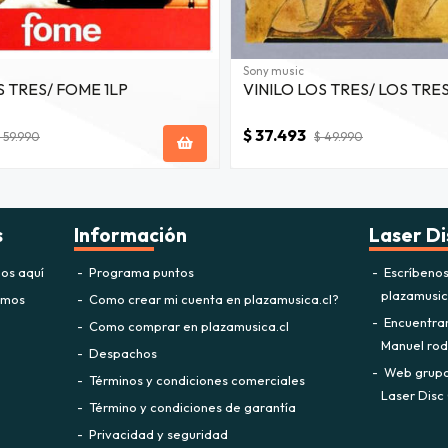
Sony music
S TRES/ FOME 1LP
VINILO LOS TRES/ LOS TRES
$ 37.493
 59.990
$ 49.990
s
Información
Laser Di
os aquí
Programa puntos
Escríbeno
plazamusi
omos
Como crear mi cuenta en plazamusica.cl?
Encuentra
Como comprar en plazamusica.cl
Manuel rodr
Despachos
Web grupo 
Términos y condiciones comerciales
Laser Disc 
Término y condiciones de garantía
Privacidad y seguridad