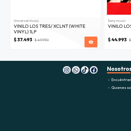
Universal music
Sony music
VINILO LOS TRES/ XCLNT (WHITE
VINILO LO
VINYL) 1LP
$ 37.493
$ 44.993
$ 49.990
$
Nosotro
Encuéntran
Quienes s