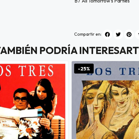
B7
All Tomorrow's Parties
Compartir en:
TAMBIÉN PODRÍA INTERESART
-25%