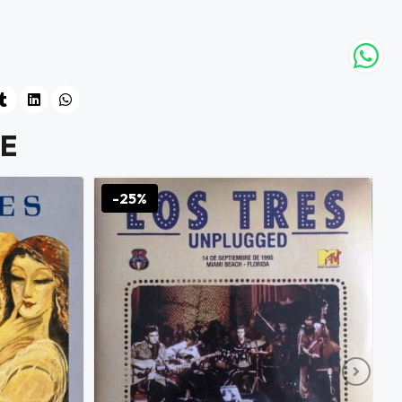
E
-25%