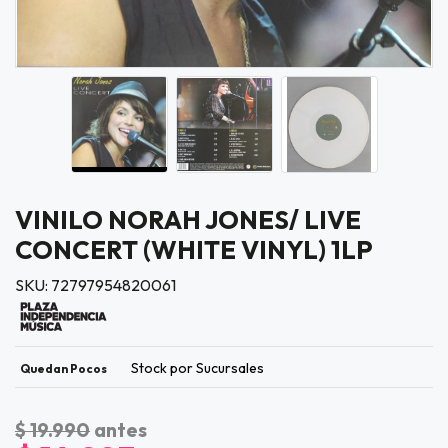
VINILO NORAH JONES/ LIVE
CONCERT (WHITE VINYL) 1LP
SKU: 72797954820061
Stock por Sucursales
Quedan Pocos
$ 19.990
antes