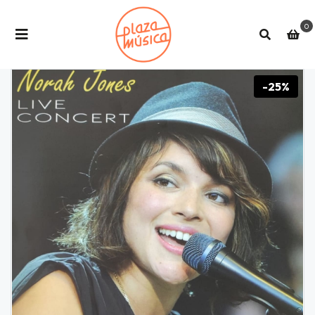
0
-25%